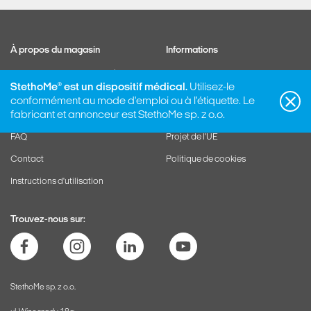
À propos du magasin
Informations
Politique de confidentialité
Garantie
StethoMe
®
est un dispositif médical.
Utilisez-le
Gérer l'abonnement
Formulaire de rétractation
conformément au mode d'emploi ou à l'étiquette. Le
Support
Autre
fabricant et annonceur est StethoMe sp. z o.o.
FAQ
Projet de l'UE
Contact
Politique de cookies
Instructions d'utilisation
Trouvez-nous sur:
StethoMe sp. z o.o.