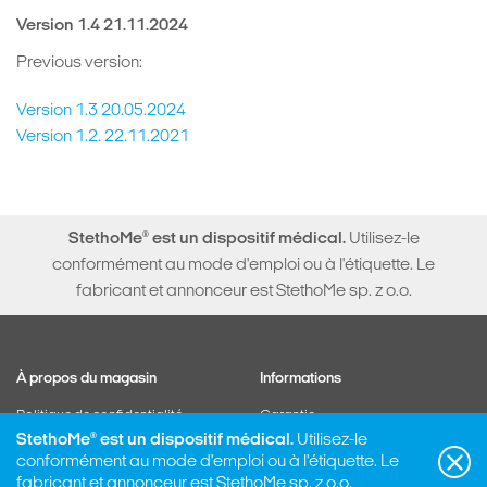
Version 1.4 21.11.2024
Previous version:
Version 1.3 20.05.2024
Version 1.2. 22.11.2021
StethoMe
®
est un dispositif médical.
Utilisez-le
conformément au mode d'emploi ou à l'étiquette. Le
fabricant et annonceur est StethoMe sp. z o.o.
À propos du magasin
Informations
Politique de confidentialité
Garantie
StethoMe
®
est un dispositif médical.
Utilisez-le
Gérer l'abonnement
Formulaire de rétractation
conformément au mode d'emploi ou à l'étiquette. Le
Support
Autre
fabricant et annonceur est StethoMe sp. z o.o.