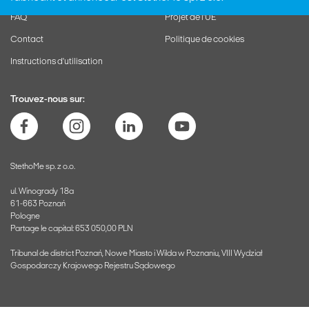
FAQ
Projet de l'UE
Contact
Politique de cookies
Instructions d'utilisation
Trouvez-nous sur:
StethoMe sp. z o.o.
ul. Winogrady 18a
61-663 Poznań
Pologne
Partage le capital: 653 050,00 PLN
Tribunal de district Poznań, Nowe Miasto i Wilda w Poznaniu, VIII Wydział
Gospodarczy Krajowego Rejestru Sądowego