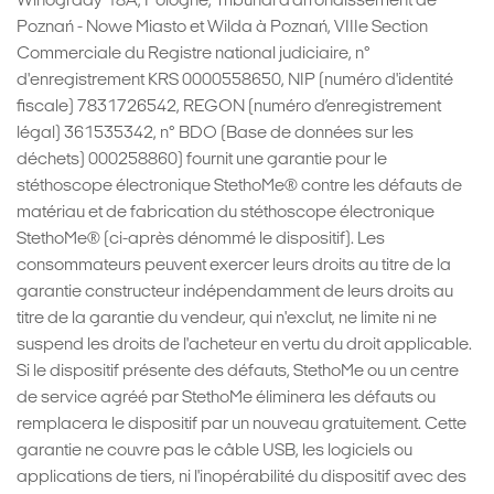
Winogrady 18A, Pologne, Tribunal d'arrondissement de
Poznań - Nowe Miasto et Wilda à Poznań, VIIIe Section
Commerciale du Registre national judiciaire, n°
d'enregistrement KRS 0000558650, NIP (numéro d'identité
fiscale) 7831726542, REGON (numéro d’enregistrement
légal) 361535342, n° BDO (Base de données sur les
déchets) 000258860) fournit une garantie pour le
stéthoscope électronique StethoMe® contre les défauts de
matériau et de fabrication du stéthoscope électronique
StethoMe® (ci-après dénommé le dispositif). Les
consommateurs peuvent exercer leurs droits au titre de la
garantie constructeur indépendamment de leurs droits au
titre de la garantie du vendeur, qui n'exclut, ne limite ni ne
suspend les droits de l'acheteur en vertu du droit applicable.
Si le dispositif présente des défauts, StethoMe ou un centre
de service agréé par StethoMe éliminera les défauts ou
remplacera le dispositif par un nouveau gratuitement. Cette
garantie ne couvre pas le câble USB, les logiciels ou
applications de tiers, ni l'inopérabilité du dispositif avec des