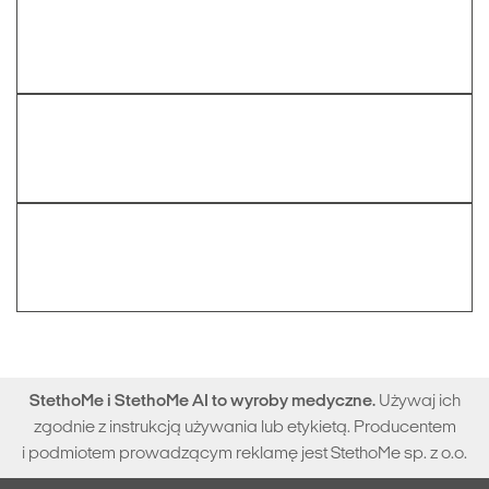
StethoMe i StethoMe AI to wyroby medyczne.
Używaj ich
zgodnie z instrukcją używania lub etykietą. Producentem
i podmiotem prowadzącym reklamę jest StethoMe sp. z o.o.