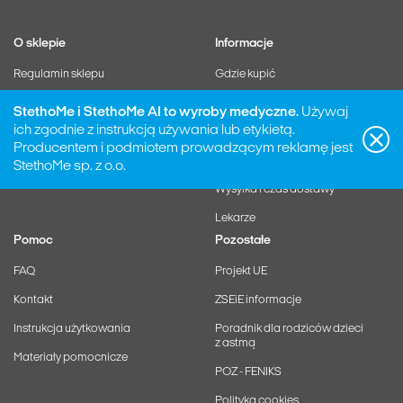
O sklepie
Informacje
Regulamin sklepu
Gdzie kupić
Polityka prywatności
Gwarancja
StethoMe i StethoMe AI to wyroby medyczne.
Używaj
ich zgodnie z instrukcją używania lub etykietą.
Zarządzaj subskrypcją
Zwroty i reklamacje
Producentem i podmiotem prowadzącym reklamę jest
Odstąp od umowy
StethoMe sp. z o.o.
Wysyłka i czas dostawy
Lekarze
Pomoc
Pozostałe
FAQ
Projekt UE
Kontakt
ZSEiE informacje
Instrukcja użytkowania
Poradnik dla rodziców dzieci
z astmą
Materiały pomocnicze
POZ - FENIKS
Polityka cookies