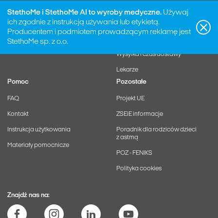
Polityka prywatności
Gwarancja
StethoMe i StethoMe AI to wyroby medyczne.
Używaj
ich zgodnie z instrukcją używania lub etykietą.
Zarządzaj subskrypcją
Zwroty i reklamacje
Producentem i podmiotem prowadzącym reklamę jest
Odstąp od umowy
StethoMe sp. z o.o.
Wysyłka i czas dostawy
Lekarze
Pomoc
Pozostałe
FAQ
Projekt UE
Kontakt
ZSEiE informacje
Instrukcja użytkowania
Poradnik dla rodziców dzieci
z astmą
Materiały pomocnicze
POZ - FENIKS
Polityka cookies
Znajdź nas na: