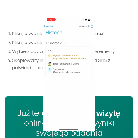
Kliknij przycisk
"Historia w profilu pacjenta"
Kliknij przycisk
"Udostępnij"
Wybierz badania i udostępnij wybrane elementy
Skopiowany link wyślij w odpowiedzi na SMS z
potwierdzeniem wizyty
Już teraz
zarezerwuj wizytę
online i skonsultuj wyniki
swojego badania