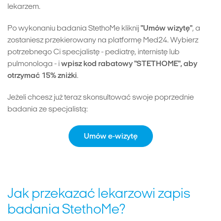
lekarzem.
Po wykonaniu badania StethoMe kliknij
"Umów wizytę"
, a
zostaniesz przekierowany na platformę Med24. Wybierz
potrzebnego Ci specjalistę - pediatrę, internistę lub
pulmonologa - i
wpisz kod rabatowy "STETHOME", aby
otrzymać 15% zniżki
.
Jeżeli chcesz już teraz skonsultować swoje poprzednie
badania ze specjalistą:
Umów e-wizytę
Jak przekazać lekarzowi zapis
badania StethoMe?