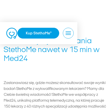
Kup StethoMe
®
Skonsultuj wynik badania
StethoMe nawet w 15 min w
Med24
Zastanawiasz się, gdzie możesz skonsultować swoje wyniki
badań StethoMe z wykwalifikowanym lekarzem? Mamy dla
Ciebie świetną wiadomość! StethoMe we współpracy z
Med24, unikalną platformą telemedyczną, na której pracuje
150 lekarzy z 40 różnych specjalizacji udostępnia możliwość