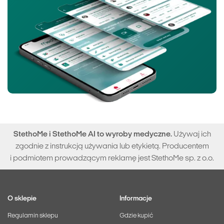
StethoMe i StethoMe AI to wyroby medyczne.
Używaj ich
zgodnie z instrukcją używania lub etykietą. Producentem
i podmiotem prowadzącym reklamę jest StethoMe sp. z o.o.
O sklepie
Informacje
Regulamin sklepu
Gdzie kupić